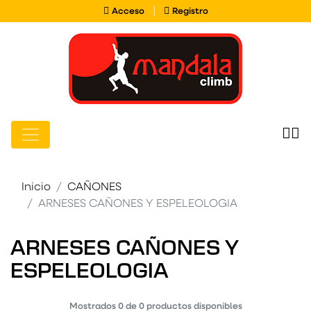
Acceso
Registro
|
Acceso
Registro
Inicio
CAÑONES
ARNESES CAÑONES Y ESPELEOLOGIA
ARNESES CAÑONES Y
ESPELEOLOGIA
Mostrados
0
de
0
productos disponibles