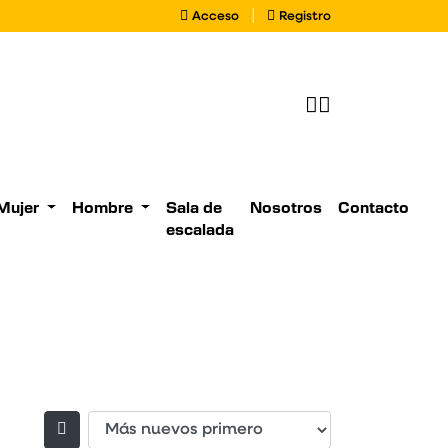
.com
Acceso
Registro
|
Acceso
Registro
Buscador de pr
Mujer
Hombre
Sala de
Nosotros
Contacto
escalada