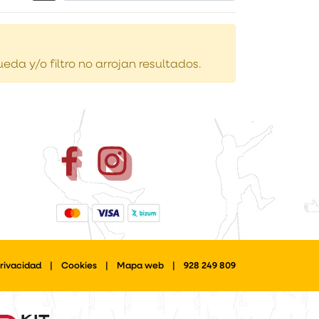
Filtrar productos
da y/o filtro no arrojan resultados.
Privacidad
|
Cookies
|
Mapa web
|
928 249 809