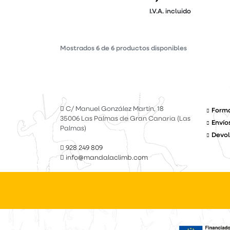
I.V.A. incluido
Mostrados
6
de
6
productos disponibles
C/ Manuel González Martín, 18
Forma
35006 Las Palmas de Gran Canaria (Las
Envío
Palmas)
Devol
928 249 809
info@mandalaclimb.com