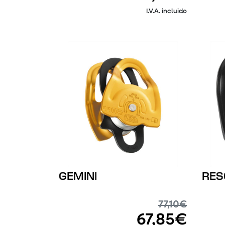
I.V.A. incluido
GEMINI
RES
77,10€
67,85€