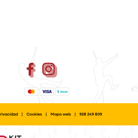
Privacidad
|
Cookies
|
Mapa web
|
928 249 809