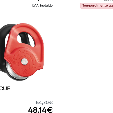
Temporalmente ag
I.V.A. incluido
Temporalmente ag
CUE
54,70€
48,14€