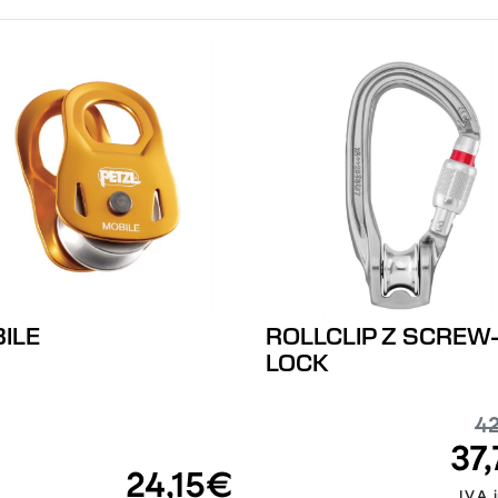
ILE
ROLLCLIP Z SCREW
LOCK
4
37
24,15€
I.V.A.