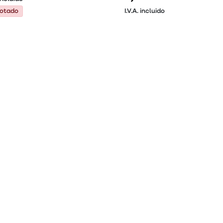
otado
otado
I.V.A. incluido