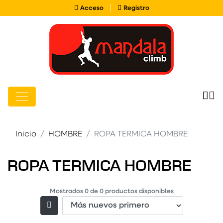
Acceso
Registro
|
Acceso
Registro
Inicio
HOMBRE
ROPA TERMICA HOMBRE
ROPA TERMICA HOMBRE
Mostrados
0
de
0
productos disponibles
Filtrar productos