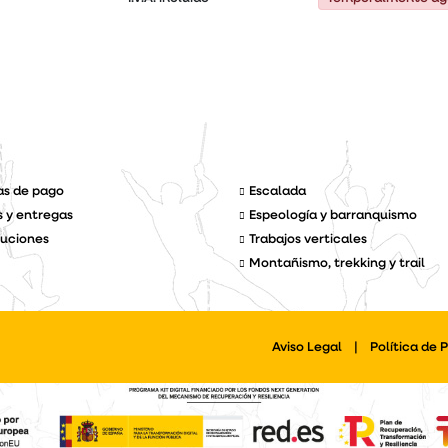
s de pago
Escalada
s y entregas
Espeología y barranquismo
uciones
Trabajos verticales
Montañismo, trekking y trail
Aviso Legal
|
Política de 