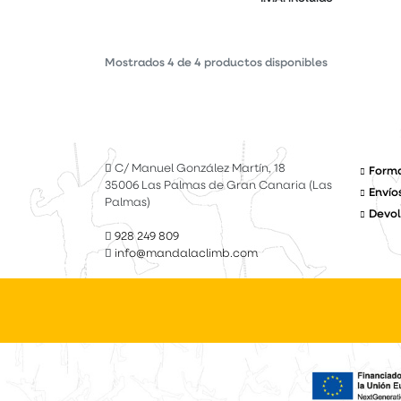
Mostrados
4
de
4
productos disponibles
C/ Manuel González Martín, 18
Forma
35006 Las Palmas de Gran Canaria (Las
Envío
Palmas)
Devol
928 249 809
info@mandalaclimb.com