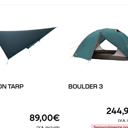
N TARP
BOULDER 3
244,
89,00€
I.V.A.
Temporalmente ag
I.V.A. incluido
Temporalmente ag