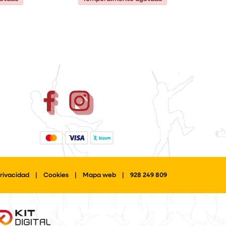
Privacidad
|
Cookies
|
Mapa web
|
928 249 809