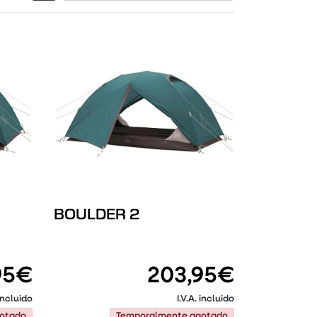
Filtrar productos
BOULDER 2
95€
203,95€
 incluido
I.V.A. incluido
otado
Temporalmente agotado
otado
Temporalmente agotado