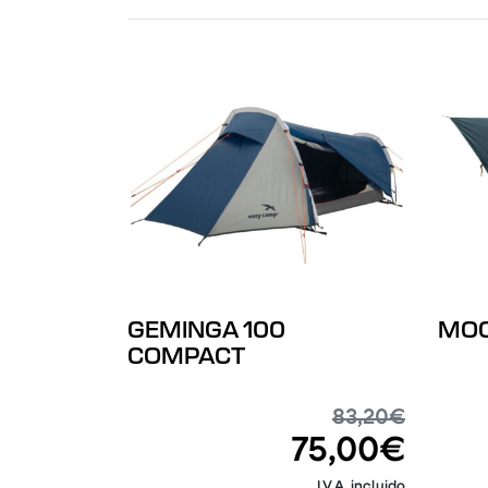
GEMINGA 100
MOO
COMPACT
83,20€
75,00€
I.V.A. incluido