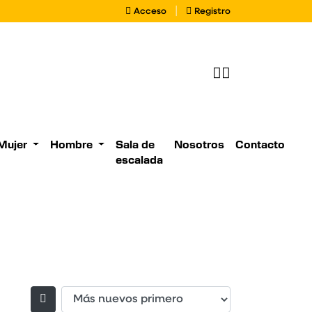
.com
Acceso
Registro
|
Acceso
Registro
Buscador de pr
Mujer
Hombre
Sala de
Nosotros
Contacto
escalada