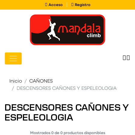
Acceso
Registro
|
Acceso
Registro
Inicio
CAÑONES
DESCENSORES CAÑONES Y ESPELEOLOGIA
DESCENSORES CAÑONES Y
ESPELEOLOGIA
Mostrados
0
de
0
productos disponibles