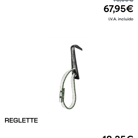
76,50€
67,95€
I.V.A. incluido
REGLETTE