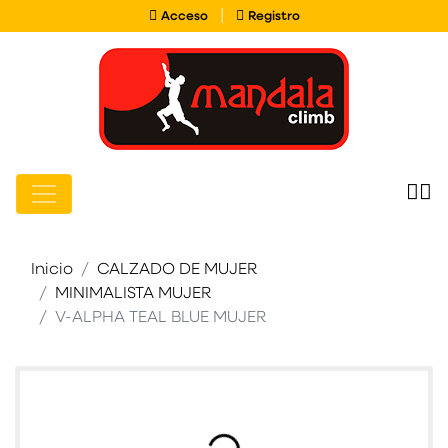
Acceso
Registro
|
Acceso
Registro
Inicio
CALZADO DE MUJER
Cargando imágenes de producto
MINIMALISTA MUJER
V-ALPHA TEAL BLUE MUJER