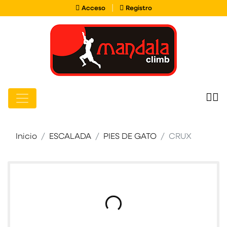
Acceso
Registro
|
Acceso
Registro
Inicio
ESCALADA
PIES DE GATO
CRUX
Cargando imágenes de producto